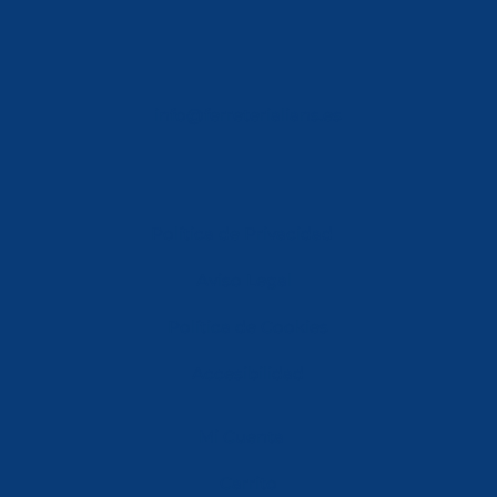
info@ferreterialians.es
Política de Privacidad
Aviso Legal
Política de Cookies
Accesibilidad
Mi Cuenta
Carrito