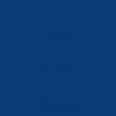
Tlf: 981 648 560
Móvil: 604 082 821
info@ferreterialians.es