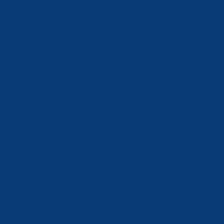
Tlf: 981 648 560
Móvil: 604 082 821
info@ferreterialians.es