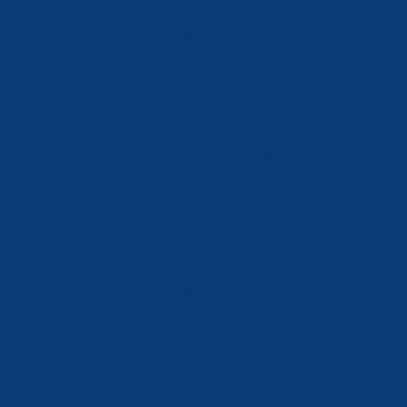
Móvil: 604 082 821
info@ferreterialians.es
Política de Privacidad
Aviso Legal
Política de Cookies
Accesibilidad