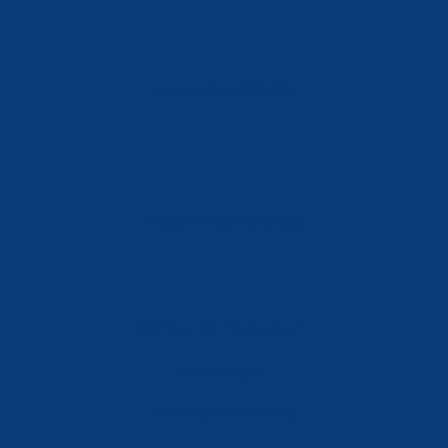
Móvil: 604 082 821
info@ferreterialians.es
Política de Privacidad
Aviso Legal
Política de Cookies