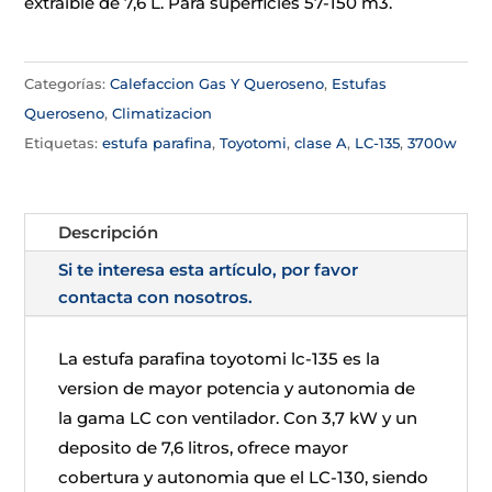
extraible de 7,6 L. Para superficies 57-150 m3.
Categorías:
Calefaccion Gas Y Queroseno
,
Estufas
Queroseno
,
Climatizacion
Etiquetas:
estufa parafina
,
Toyotomi
,
clase A
,
LC-135
,
3700w
Descripción
Si te interesa esta artículo, por favor
contacta con nosotros.
La estufa parafina toyotomi lc-135 es la
version de mayor potencia y autonomia de
la gama LC con ventilador. Con 3,7 kW y un
deposito de 7,6 litros, ofrece mayor
cobertura y autonomia que el LC-130, siendo