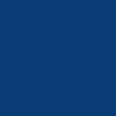
Móvil: 604 082 821
info@ferreterialians.es
Política de Privacidad
Aviso Legal
Política de Cookies
Accesibilidad