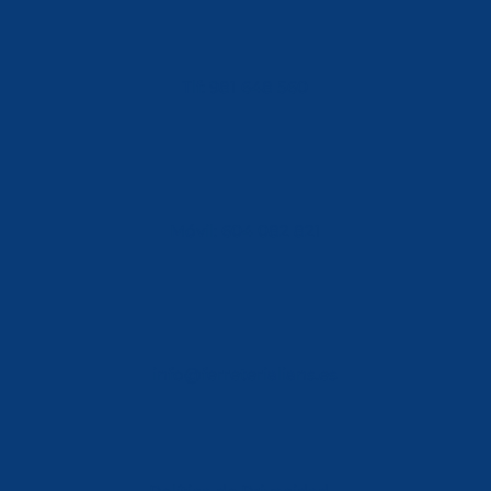
Tlf: 981 648 560
Móvil: 604 082 821
info@ferreterialians.es