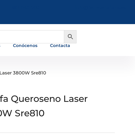
981 648 560
info@ferreterialians.es
s
Conócenos
Contacta
 Laser 3800W Sre810
fa Queroseno Laser
0W Sre810