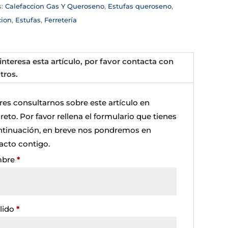
s:
Calefaccion Gas Y Queroseno
,
Estufas queroseno
,
cion
,
Estufas
,
Ferretería
 interesa esta artículo, por favor contacta con
tros.
res consultarnos sobre este artículo en
eto. Por favor rellena el formulario que tienes
ntinuación, en breve nos pondremos en
acto contigo.
bre
*
lido
*