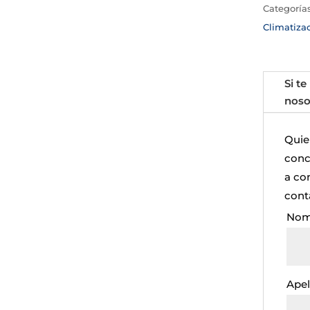
Categoría
Climatiza
Si te
noso
Quie
concr
a co
cont
Nom
Apel