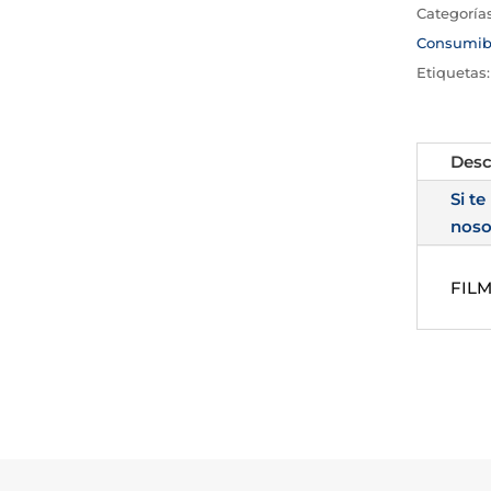
Categoría
Consumib
Etiquetas
Desc
Si te
noso
FIL