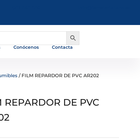
981 648 560
info@ferreterialians.es
s
Conócenos
Contacta
umibles
/ FILM REPARDOR DE PVC AR202
M REPARDOR DE PVC
02