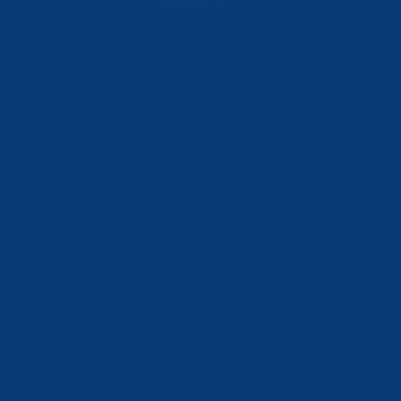
Tlf: 981 648 560
Móvil: 604 082 821
info@ferreterialians.es