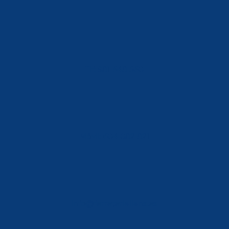
Tlf: 981 648 560
Móvil: 604 082 821
info@ferreterialians.es