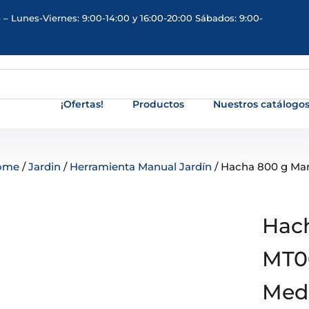
 – Lunes-Viernes: 9:00-14:00 y 16:00-20:00 Sábados: 9:00-
¡Ofertas!
Productos
Nuestros catálogo
ome
/
Jardin
/
Herramienta Manual Jardín
/ Hacha 800 g Ma
Hach
MT0
Med