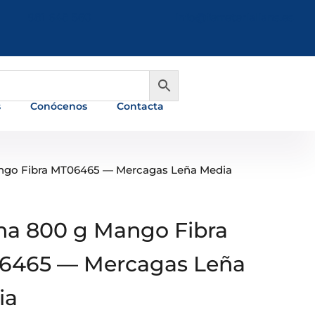
981 648 560
info@ferreterialians.es
s
Conócenos
Contacta
ngo Fibra MT06465 — Mercagas Leña Media
a 800 g Mango Fibra
6465 — Mercagas Leña
ia