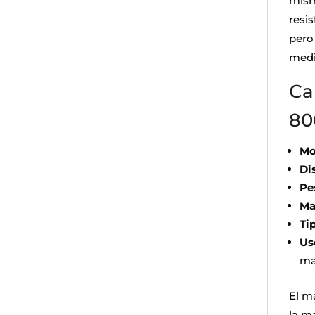
mism
resi
pero
medi
Ca
80
Mo
Di
Pe
Ma
Ti
Us
ma
El m
la ma