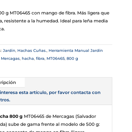
0 g MT06465 con mango de fibra. Más ligera que
a, resistente a la humedad. Ideal para leña media
a.
s:
Jardin
,
Hachas Cuñas.
,
Herramienta Manual Jardín
:
Mercagas
,
hacha
,
fibra
,
MT06465
,
800 g
ripción
 interesa esta artículo, por favor contacta con
tros.
cha 800 g
MT06465 de Mercagas (Salvador
da) sube de gama frente al modelo de 500 g: