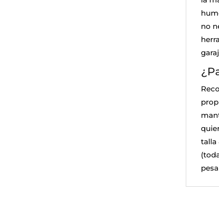
hume
no n
herra
garaj
¿Pa
Reco
prop
mant
quie
tall
(tod
pesa