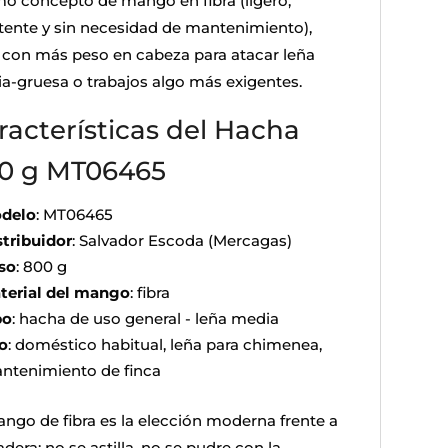
o concepto de mango en fibra (ligero,
stente y sin necesidad de mantenimiento),
 con más peso en cabeza para atacar leña
a-gruesa o trabajos algo más exigentes.
racterísticas del Hacha
0 g MT06465
delo
: MT06465
stribuidor
: Salvador Escoda (Mercagas)
so
: 800 g
terial del mango
: fibra
po
: hacha de uso general - leña media
o
: doméstico habitual, leña para chimenea,
ntenimiento de finca
ango de fibra es la elección moderna frente a
dera: no se astilla, no se pudre con la