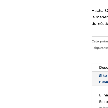
Hacha 80
la mader
doméstic
Categoría
Etiquetas
Desc
Si te
noso
El
ha
Esco