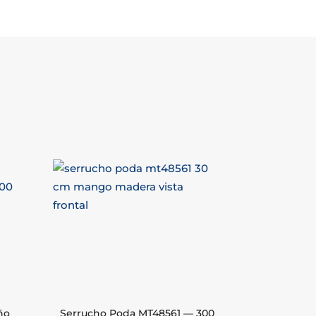
ño
Serrucho Poda MT48561 — 300