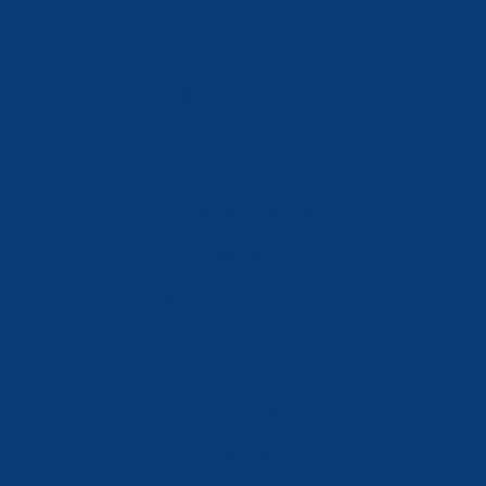
info@ferreterialians.es
Política de Privacidad
Aviso Legal
Política de Cookies
Accesibilidad
Mi Cuenta
Carrito