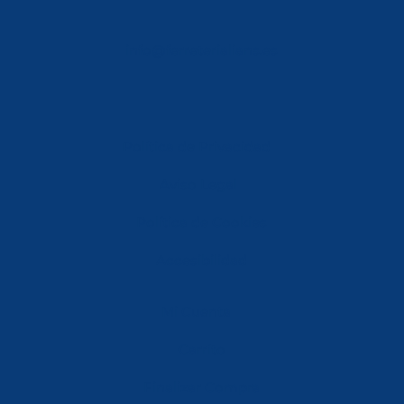
info@ferreterialians.es
Política de Privacidad
Aviso Legal
Política de Cookies
Accesibilidad
Mi Cuenta
Carrito
Finalizar Compra