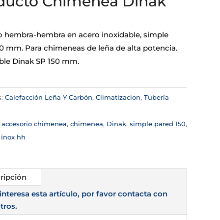
ducto Chimenea Dinak
 hembra-hembra en acero inoxidable, simple
50 mm. Para chimeneas de leña de alta potencia.
le Dinak SP 150 mm.
s:
Calefacción Leña Y Carbón
,
Climatizacion
,
Tubería
a
:
accesorio chimenea
,
chimenea
,
Dinak
,
simple pared 150
,
inox hh
ripción
 interesa esta artículo, por favor contacta con
tros.