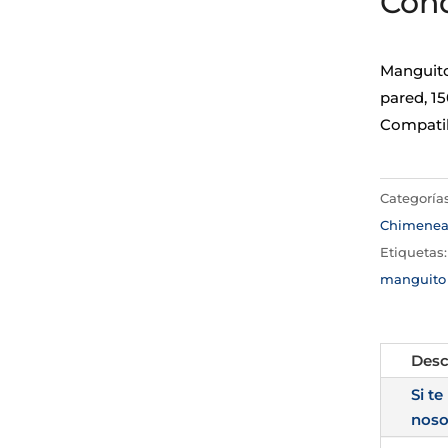
Con
Manguito
pared, 1
Compatib
Categoría
Chimene
Etiquetas
manguito 
Desc
Si te
noso