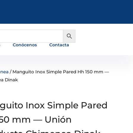
981 648 560
info@ferreterialians.es
s
Conócenos
Contacta
enea
/ Manguito Inox Simple Pared Hh 150 mm —
a Dinak
uito Inox Simple Pared
150 mm — Unión