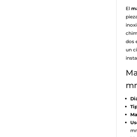
El
ma
piez
inox
chim
dos 
un ci
insta
Ma
mm
Di
Ti
Ma
Us
m