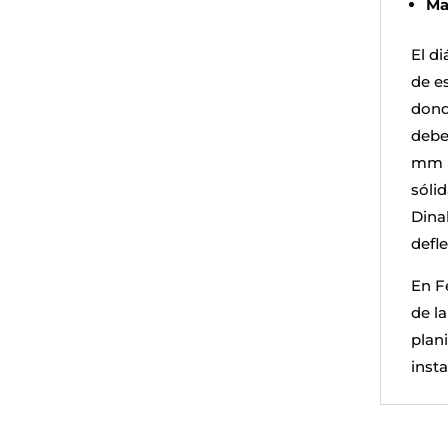
Ma
El d
de es
dond
debe
mm p
sóli
Dina
defl
En F
de l
plani
inst