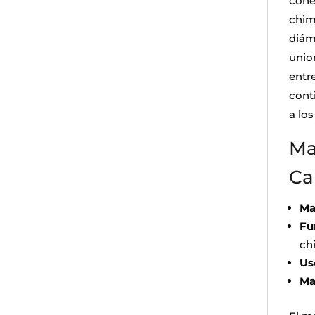
cone
chim
diáme
unio
entr
cont
a lo
Ma
Ca
Ma
Fu
ch
Us
Ma