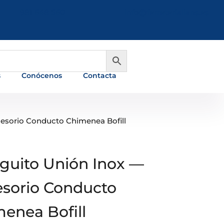
981 648 560
info@ferreterialians.es
s
Conócenos
Contacta
esorio Conducto Chimenea Bofill
uito Unión Inox —
sorio Conducto
enea Bofill