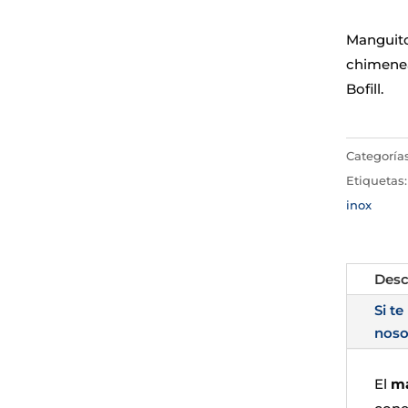
Manguito
chimenea
Bofill.
Categoría
Etiquetas
inox
Desc
Si te
noso
El
ma