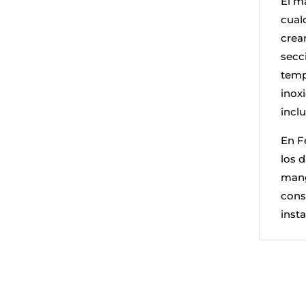
El m
cual
crea
secc
temp
inox
inclu
En F
los 
mang
cons
insta