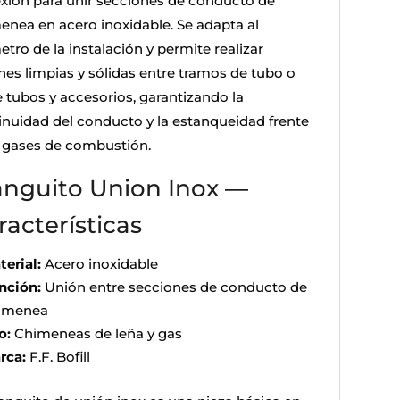
xión para unir secciones de conducto de
enea en acero inoxidable. Se adapta al
tro de la instalación y permite realizar
nes limpias y sólidas entre tramos de tubo o
e tubos y accesorios, garantizando la
inuidad del conducto y la estanqueidad frente
s gases de combustión.
nguito Union Inox —
racterísticas
terial:
Acero inoxidable
nción:
Unión entre secciones de conducto de
imenea
o:
Chimeneas de leña y gas
rca:
F.F. Bofill