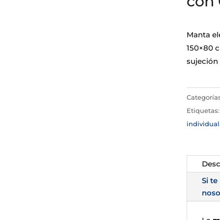
con
Manta elé
150×80 cm
sujeción
Categoría
Etiquetas
individual
Desc
Si te
noso