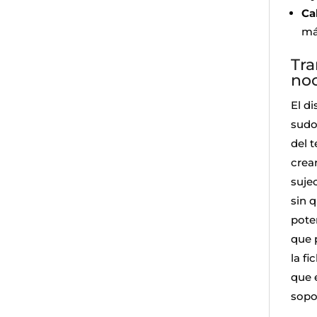
Ca
má
Tra
no
El di
sudo
del 
crea
suje
sin q
pote
que 
la fi
que 
sopo