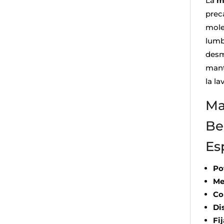
La
m
prec
mole
lumb
desmo
mant
la la
Ma
Be
Es
Po
Me
Co
Di
Fi