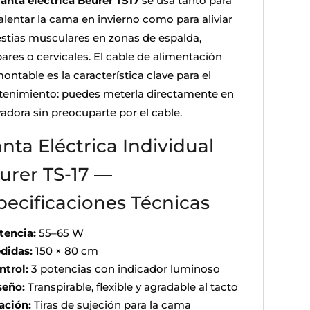
anta eléctrica Beurer TS17
se usa tanto para
alentar la cama en invierno como para aliviar
stias musculares en zonas de espalda,
ares o cervicales. El cable de alimentación
ntable es la característica clave para el
enimiento: puedes meterla directamente en
vadora sin preocuparte por el cable.
nta Eléctrica Individual
urer TS-17 —
pecificaciones Técnicas
tencia:
55–65 W
didas:
150 × 80 cm
ntrol:
3 potencias con indicador luminoso
seño:
Transpirable, flexible y agradable al tacto
jación:
Tiras de sujeción para la cama