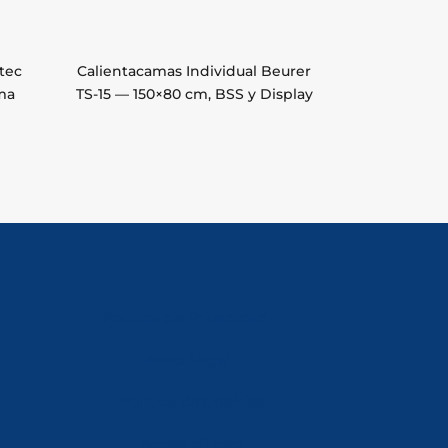
tec
Calientacamas Individual Beurer
ma
TS-15 — 150×80 cm, BSS y Display
Política de Privacidad
Aviso Legal
Política de Cookies
Accesibilidad