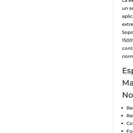
La
ma
un s
apli
extr
Sopo
1500
cont
norm
Es
Ma
No
Re
Re
Co
Fo