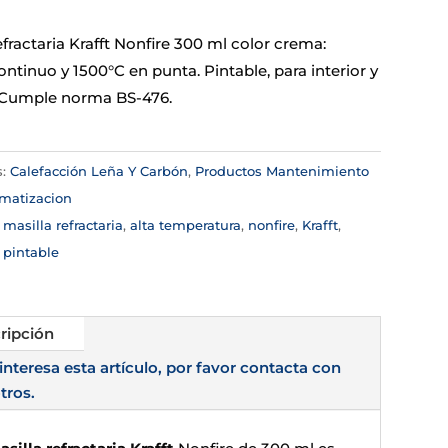
efractaria Krafft Nonfire 300 ml color crema:
ntinuo y 1500°C en punta. Pintable, para interior y
. Cumple norma BS-476.
s:
Calefacción Leña Y Carbón
,
Productos Mantenimiento
imatizacion
:
masilla refractaria
,
alta temperatura
,
nonfire
,
Krafft
,
pintable
ripción
 interesa esta artículo, por favor contacta con
tros.