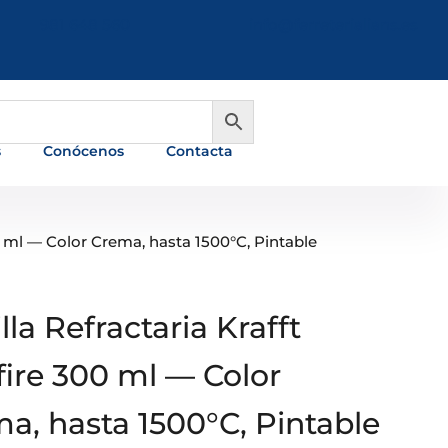
981 648 560
info@ferreterialians.es
s
Conócenos
Contacta
00 ml — Color Crema, hasta 1500°C, Pintable
lla Refractaria Krafft
ire 300 ml — Color
a, hasta 1500°C, Pintable