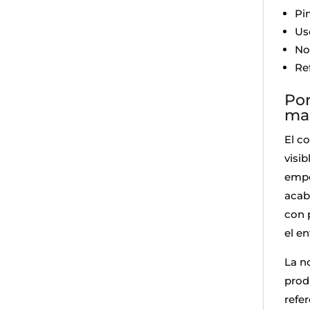
Pin
Uso
No
Re
Por
mar
El c
visi
empo
acab
con p
el en
La n
prod
refe