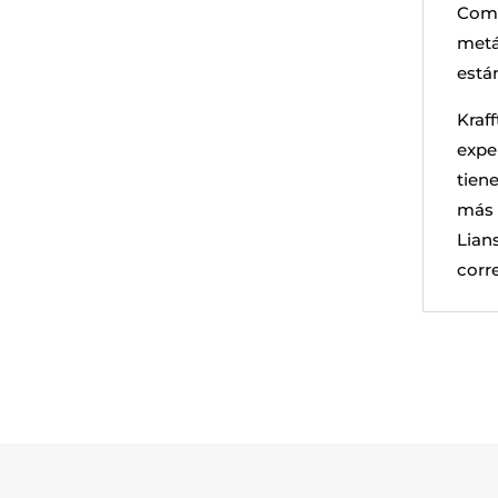
Comp
metál
está
Kraf
exper
tiene
más 
Lian
corre