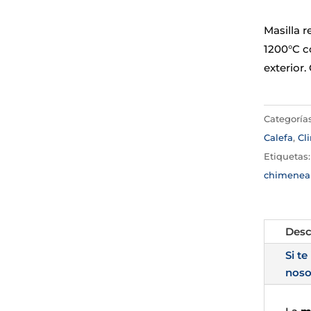
Masilla r
1200°C co
exterior
Categoría
Calefa
,
Cl
Etiquetas
chimenea 
Desc
Si te
noso