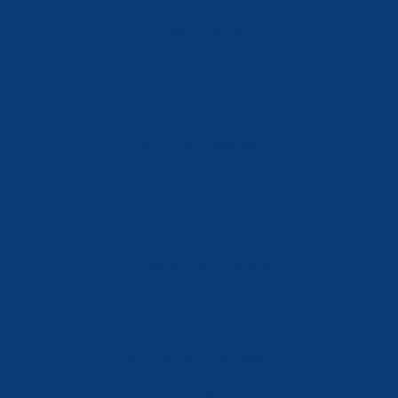
Tlf: 981 648 560
Móvil: 604 082 821
info@ferreterialians.es
Política de Privacidad
Aviso Legal