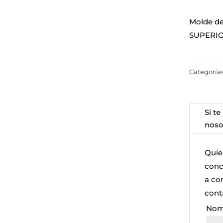
Molde d
SUPERI
Categoría
Si te
noso
Quie
concr
a co
cont
Nom