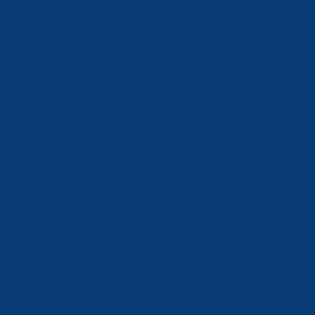
Tlf: 981 648 560
Móvil: 604 082 821
info@ferreterialians.es
Política de Privacidad