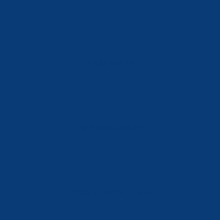
Tlf: 981 648 560
Móvil: 604 082 821
info@ferreterialians.es