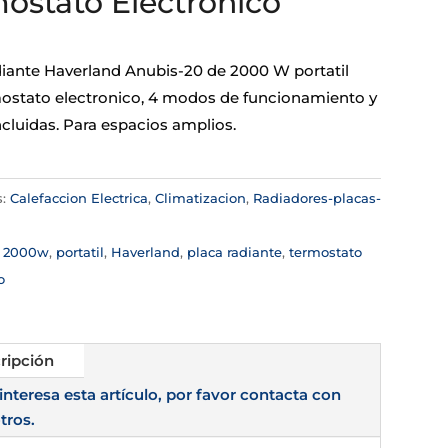
ostato Electronico
diante Haverland Anubis-20 de 2000 W portatil
ostato electronico, 4 modos de funcionamiento y
ncluidas. Para espacios amplios.
s:
Calefaccion Electrica
,
Climatizacion
,
Radiadores-placas-
:
2000w
,
portatil
,
Haverland
,
placa radiante
,
termostato
o
ripción
 interesa esta artículo, por favor contacta con
tros.