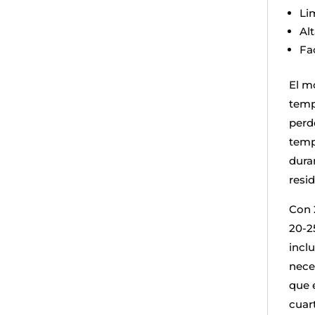
Li
Al
Fa
El m
temp
perd
temp
dura
resi
Con 
20-25
inclu
nece
que e
cuar