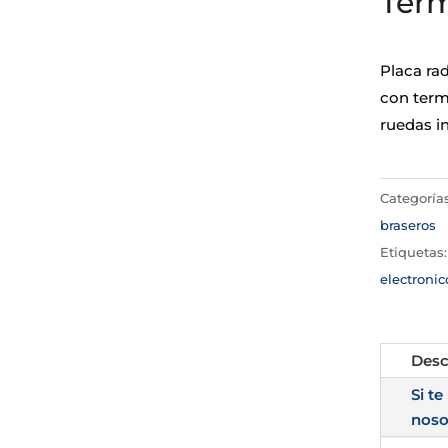
Term
Placa ra
con term
ruedas i
Categoría
braseros
Etiquetas
electronic
Desc
Si te
noso