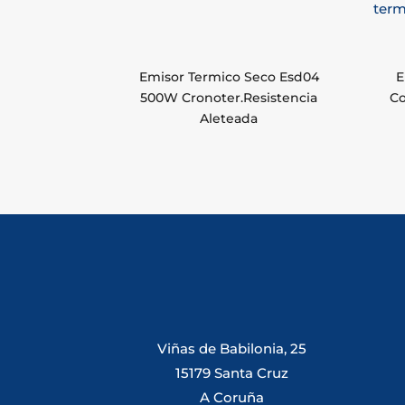
Emisor Termico Seco Esd04
E
500W Cronoter.Resistencia
Co
Aleteada
Viñas de Babilonia, 25
15179 Santa Cruz
A Coruña