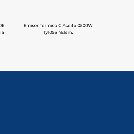
06
Emisor Termico C Aceite 0500W
ia
Ty1056 4Elem.
Política de Privacidad
Aviso Legal
Política de Cookies