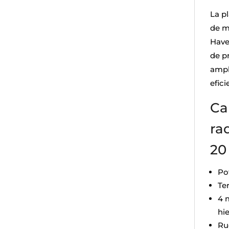
La p
de m
Have
de p
ampl
efici
Ca
ra
20
Po
Te
4 
hi
Rue