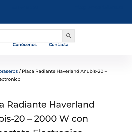
981 648 560
info@ferreterialians.es
s
Conócenos
Contacta
braseros
/ Placa Radiante Haverland Anubis-20 –
ectronico
a Radiante Haverland
is-20 – 2000 W con