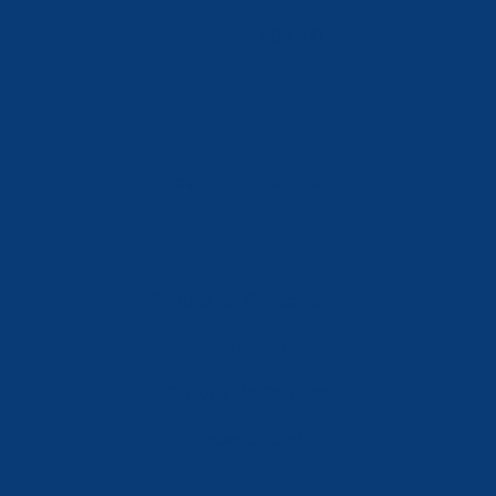
Móvil: 604 082 821
info@ferreterialians.es
Política de Privacidad
Aviso Legal
Política de Cookies
Accesibilidad