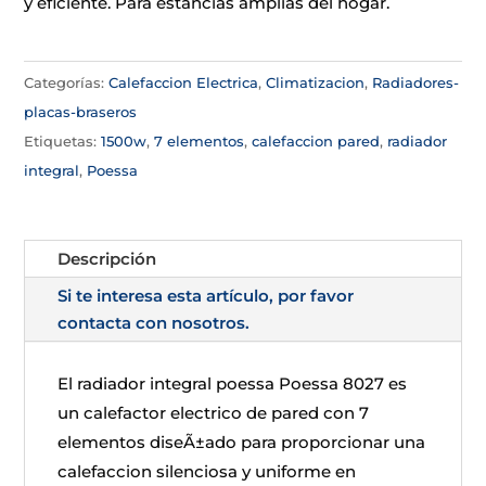
y eficiente. Para estancias amplias del hogar.
Categorías:
Calefaccion Electrica
,
Climatizacion
,
Radiadores-
placas-braseros
Etiquetas:
1500w
,
7 elementos
,
calefaccion pared
,
radiador
integral
,
Poessa
Descripción
Si te interesa esta artículo, por favor
contacta con nosotros.
El radiador integral poessa Poessa 8027 es
un calefactor electrico de pared con 7
elementos diseÃ±ado para proporcionar una
calefaccion silenciosa y uniforme en