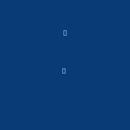
Tlf: 981 648 560

Móvil: 604 082 821

info@ferreterialians.es
Política de Privacidad