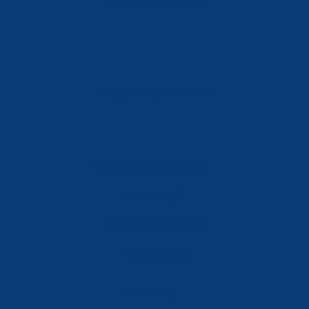
Móvil: 604 082 821
info@ferreterialians.es
Política de Privacidad
Aviso Legal
Política de Cookies
Accesibilidad
Mi Cuenta