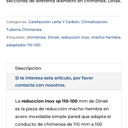
secciones de diferente diámetro en chimenea. Dinak.
Categorías:
Calefacción Leña Y Carbón
,
Climatizacion
,
Tubería Chimenea
Etiquetas:
chimenea
,
Dinak
,
reduccion inox
,
macho-hembra
,
adaptador 110-100
Descripción
Si te interesa esta artículo, por favor
contacta con nosotros.
La
reduccion inox sp 110-100
mm de Dinak
es la pieza de reducción macho-hembra en
acero inoxidable simple pared que adapta el
conducto de chimenea de 110 mm a 100