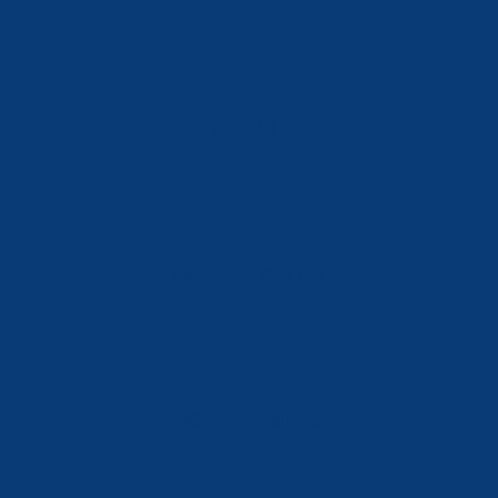
Tlf: 981 648 560
Móvil: 604 082 821
info@ferreterialians.es