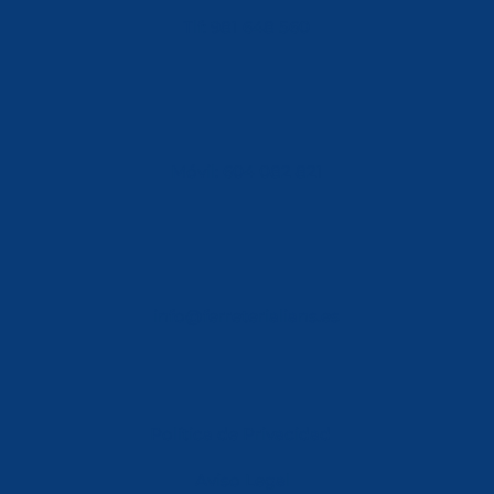
Tlf: 981 648 560
Móvil: 604 082 821
info@ferreterialians.es
Política de Privacidad
Aviso Legal