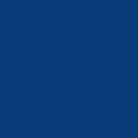
info@ferreterialians.es
Política de Privacidad
Aviso Legal
Política de Cookies
Accesibilidad
Mi Cuenta
Carrito
Finalizar Compra