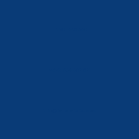
Tlf: 981 648 560
Móvil: 604 082 821
info@ferreterialians.es