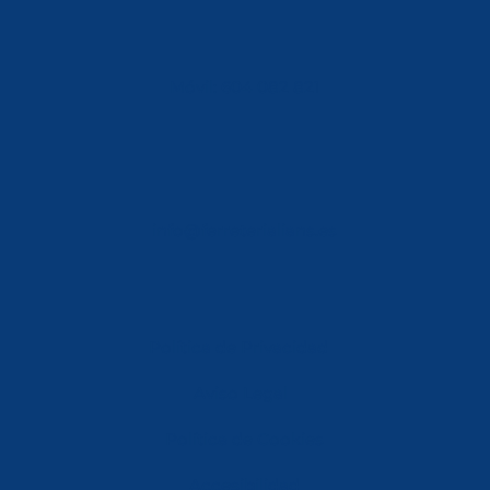
Móvil: 604 082 821
info@ferreterialians.es
Política de Privacidad
Aviso Legal
Política de Cookies
Accesibilidad