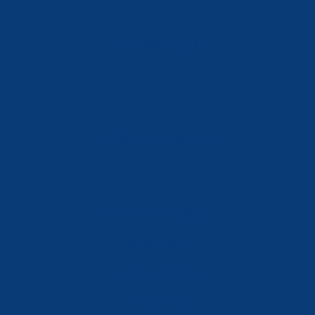
Móvil: 604 082 821
info@ferreterialians.es
Política de Privacidad
Aviso Legal
Política de Cookies
Accesibilidad