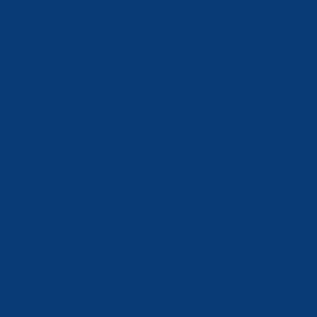
info@ferreterialians.es
Política de Privacidad
Aviso Legal
Política de Cookies
Accesibilidad
Mi Cuenta
Carrito