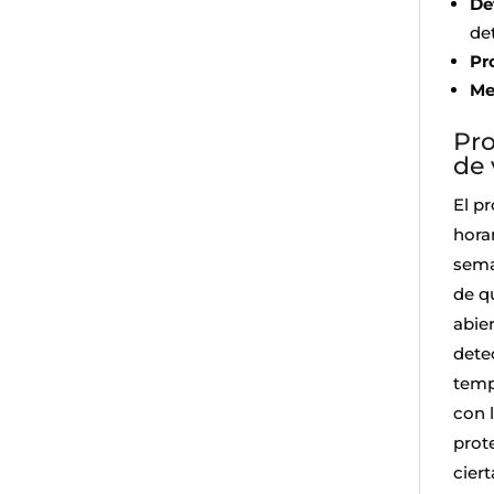
De
de
Pr
Me
Pro
de 
El p
hora
sema
de q
abie
detec
temp
con 
prot
cier