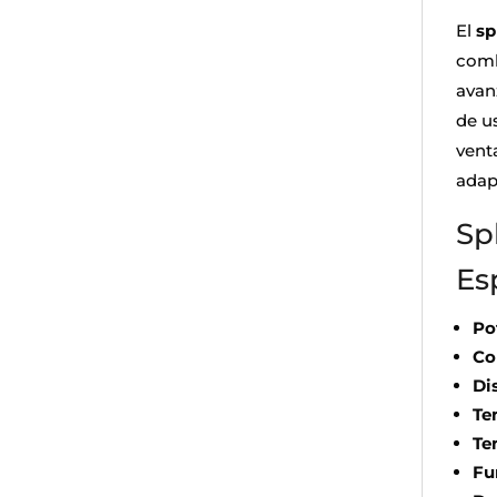
El
sp
comb
avan
de u
vent
adap
Sp
Es
Po
Co
Di
Te
Te
Fu