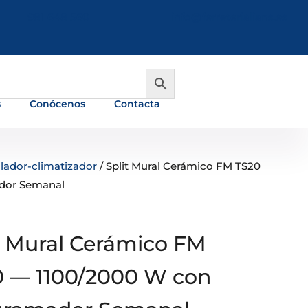
981 648 560
info@ferreterialians.es
s
Conócenos
Contacta
lador-climatizador
/ Split Mural Cerámico FM TS20
dor Semanal
t Mural Cerámico FM
 — 1100/2000 W con