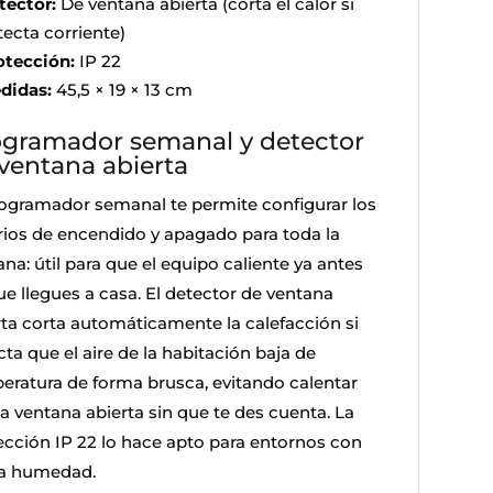
tector:
De ventana abierta (corta el calor si
tecta corriente)
otección:
IP 22
didas:
45,5 × 19 × 13 cm
gramador semanal y detector
ventana abierta
rogramador semanal te permite configurar los
rios de encendido y apagado para toda la
na: útil para que el equipo caliente ya antes
ue llegues a casa. El detector de ventana
rta corta automáticamente la calefacción si
ta que el aire de la habitación baja de
eratura de forma brusca, evitando calentar
la ventana abierta sin que te des cuenta. La
ección IP 22 lo hace apto para entornos con
ta humedad.