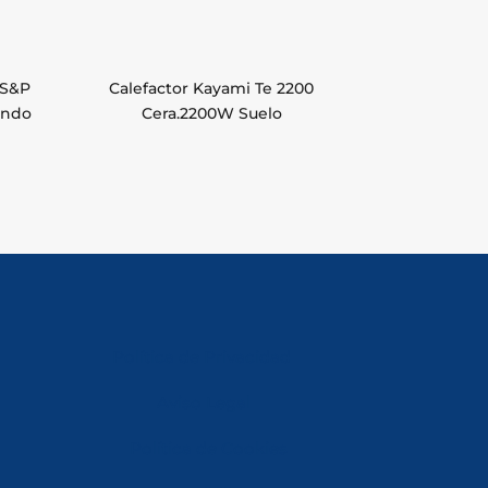
 S&P
Calefactor Kayami Te 2200
ando
Cera.2200W Suelo
Política de Privacidad
Aviso Legal
Política de Cookies