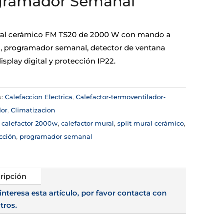
gramador Semanal
ral cerámico FM TS20 de 2000 W con mando a
a, programador semanal, detector de ventana
display digital y protección IP22.
s:
Calefaccion Electrica
,
Calefactor-termoventilador-
dor
,
Climatizacion
:
calefactor 2000w
,
calefactor mural
,
split mural cerámico
,
cción
,
programador semanal
ripción
 interesa esta artículo, por favor contacta con
tros.