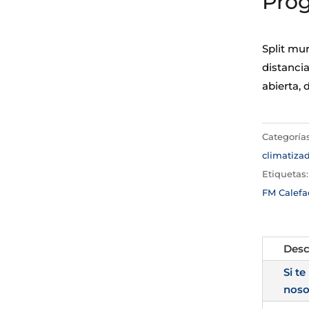
Pro
Split mu
distanci
abierta, 
Categoría
climatiza
Etiquetas
FM Calefa
Desc
Si te
noso