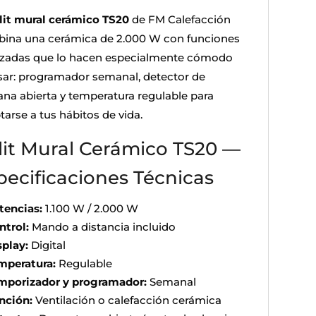
lit mural cerámico TS20
de FM Calefacción
ina una cerámica de 2.000 W con funciones
zadas que lo hacen especialmente cómodo
sar: programador semanal, detector de
ana abierta y temperatura regulable para
tarse a tus hábitos de vida.
lit Mural Cerámico TS20 —
pecificaciones Técnicas
tencias:
1.100 W / 2.000 W
ntrol:
Mando a distancia incluido
splay:
Digital
mperatura:
Regulable
mporizador y programador:
Semanal
nción:
Ventilación o calefacción cerámica