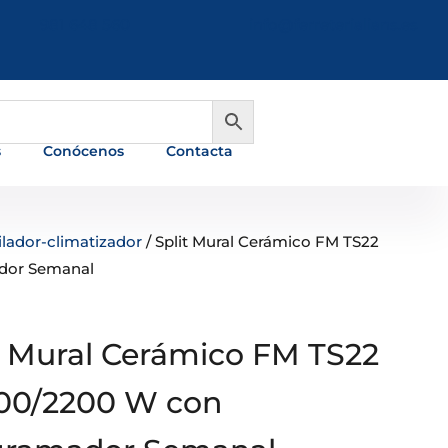
981 648 560
info@ferreterialians.es
s
Conócenos
Contacta
lador-climatizador
/ Split Mural Cerámico FM TS22
dor Semanal
t Mural Cerámico FM TS22
00/2200 W con