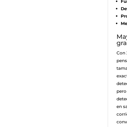
Fu
De
Pr
Me
May
gr
Con 
pens
tama
exac
dete
pero
dete
en s
corr
conv