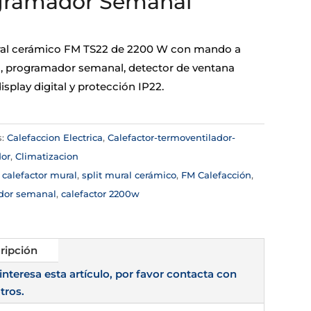
gramador Semanal
ral cerámico FM TS22 de 2200 W con mando a
a, programador semanal, detector de ventana
display digital y protección IP22.
s:
Calefaccion Electrica
,
Calefactor-termoventilador-
dor
,
Climatizacion
:
calefactor mural
,
split mural cerámico
,
FM Calefacción
,
dor semanal
,
calefactor 2200w
ripción
 interesa esta artículo, por favor contacta con
tros.