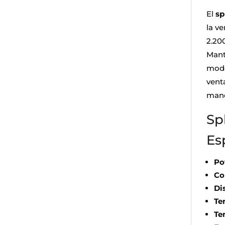
El
sp
la v
2.20
Mant
mode
vent
mand
Sp
Es
Po
Co
Di
Te
Te