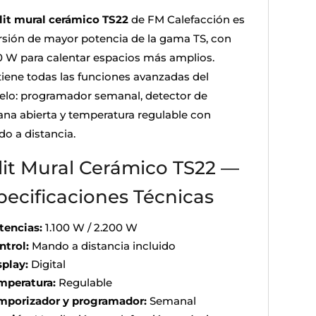
lit mural cerámico TS22
de FM Calefacción es
ersión de mayor potencia de la gama TS, con
0 W para calentar espacios más amplios.
iene todas las funciones avanzadas del
lo: programador semanal, detector de
ana abierta y temperatura regulable con
o a distancia.
lit Mural Cerámico TS22 —
pecificaciones Técnicas
tencias:
1.100 W / 2.200 W
ntrol:
Mando a distancia incluido
splay:
Digital
mperatura:
Regulable
mporizador y programador:
Semanal