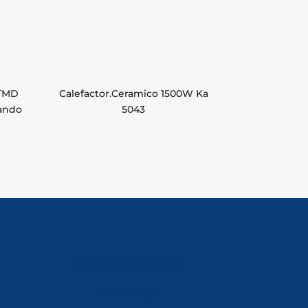
 TMD
Calefactor.Ceramico 1500W Ka
ando
5043
Política de Privacidad
Aviso Legal