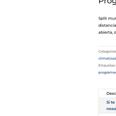
Pro
Split mu
distanci
abierta, 
Categoría
climatiza
Etiquetas
programa
Desc
Si te
noso