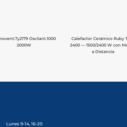
movent.Ty2179 Oscilant.1000
Calefactor Cerámico Ruby
2000W
2400 — 1500/2400 W con M
a Distancia
Lunes 9-14, 16-20
Tlf: 981 648 560