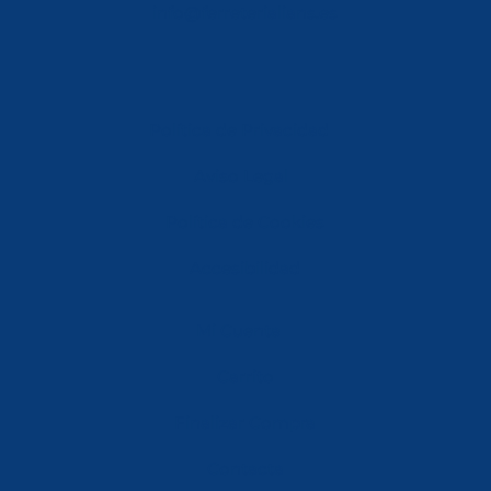
info@ferreterialians.es
Política de Privacidad
Aviso Legal
Política de Cookies
Accesibilidad
Mi Cuenta
Carrito
Finalizar Compra
Contacta