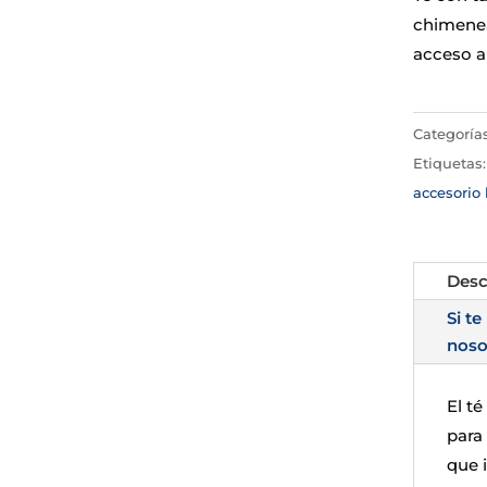
chimenea.
acceso a
Categoría
Etiquetas
accesorio
Desc
Si te
noso
El té
para
que i