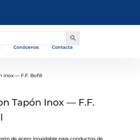
981 648 560
info@ferreterialians.es
s
Conócenos
Contacta
 Inox — F.F. Bofill
on Tapón Inox — F.F.
l
apón de acero inoxidable para conductos de