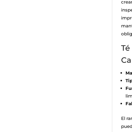
crea
insp
impr
mant
obli
Té
Ca
Ma
Ti
Fu
li
Fa
El ra
puede