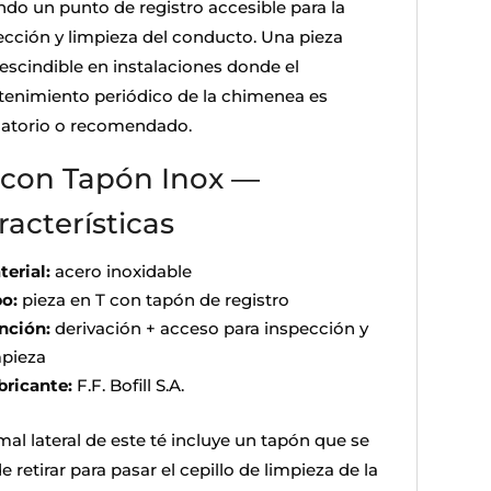
ndo un punto de registro accesible para la
ección y limpieza del conducto. Una pieza
escindible en instalaciones donde el
enimiento periódico de la chimenea es
gatorio o recomendado.
 con Tapón Inox —
racterísticas
terial:
acero inoxidable
po:
pieza en T con tapón de registro
nción:
derivación + acceso para inspección y
mpieza
bricante:
F.F. Bofill S.A.
mal lateral de este té incluye un tapón que se
 retirar para pasar el cepillo de limpieza de la