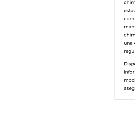
chim
estad
corr
mant
chim
una 
regul
Dispo
info
mode
aseg