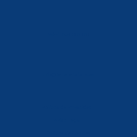
Móvil: 604 082 821
info@ferreterialians.es
Política de Privacidad
Aviso Legal
Política de Cookies