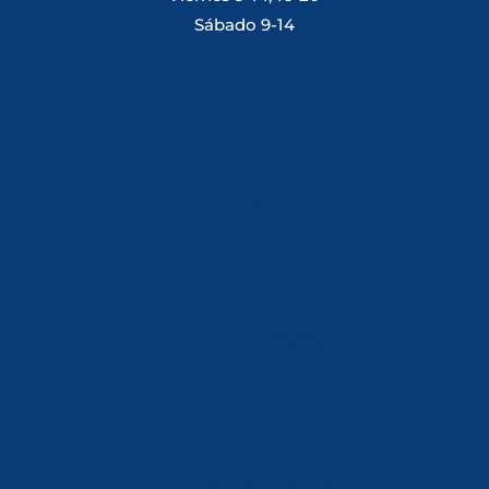
Sábado 9-14
Tlf: 981 648 560
Móvil: 604 082 821
info@ferreterialians.es