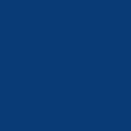
Tlf: 981 648 560
Móvil: 604 082 821
info@ferreterialians.es