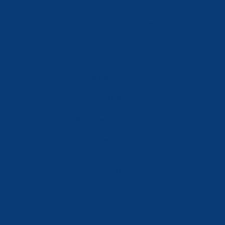
info@ferreterialians.es
Política de Privacidad
Aviso Legal
Política de Cookies
Accesibilidad
Mi Cuenta
Carrito
Finalizar Compra