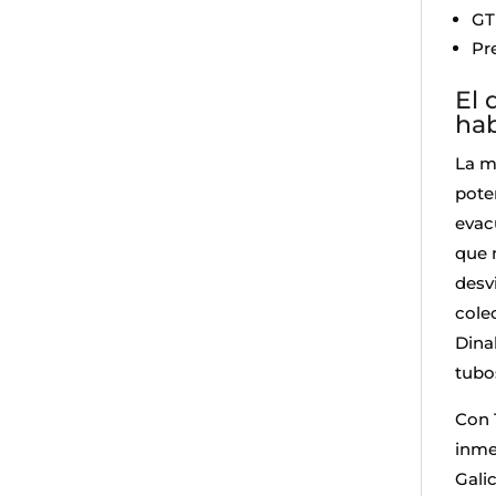
GT
Pr
El 
hab
La m
pote
evac
que 
desv
colec
Dina
tubo
Con 
inme
Galic