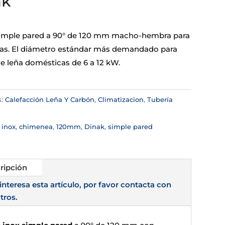
ak
simple pared a 90° de 120 mm macho-hembra para
s. El diámetro estándar más demandado para
de leña domésticas de 6 a 12 kW.
s:
Calefacción Leña Y Carbón
,
Climatizacion
,
Tubería
a
:
inox
,
chimenea
,
120mm
,
Dinak
,
simple pared
ripción
 interesa esta artículo, por favor contacta con
tros.