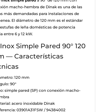
e inox simple pared
a 90° de 120 mm con
xión macho-hembra de Dinak es una de las
as más demandadas para instalaciones de
enea. El diámetro de 120 mm es el estándar
 estufas de leña domésticas de potencia
a entre 6 y 12 kW.
 Inox Simple Pared 90° 120
 — Características
cnicas
ámetro: 120 mm
gulo: 90°
po: simple pared (SP) con conexión macho-
mbra
terial: acero inoxidable Dinak
ferencia: 03901A31FSW / 94384002