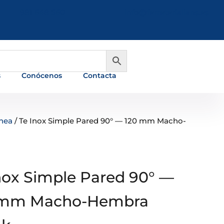
981 648 560
info@ferreterialians.es
s
Conócenos
Contacta
nea
/ Te Inox Simple Pared 90° — 120 mm Macho-
nox Simple Pared 90° —
 mm Macho-Hembra