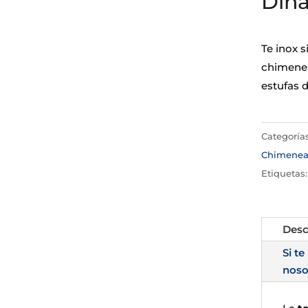
Din
Te inox 
chimenea
estufas 
Categoría
Chimene
Etiquetas
Desc
Si te
noso