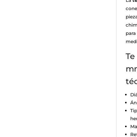
La
t
cone
piez
chim
para
medi
Te
mm
té
Di
Án
Ti
he
Ma
Re