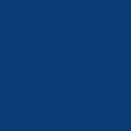
Tlf: 981 648 560
Móvil: 604 082 821
info@ferreterialians.es
Política de Privacidad