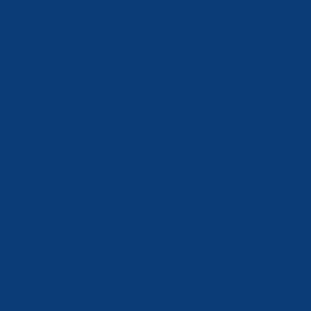
Tlf: 981 648 560
Móvil: 604 082 821
info@ferreterialians.es