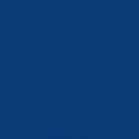
Móvil: 604 082 821
info@ferreterialians.es
Política de Privacidad
Aviso Legal
Política de Cookies