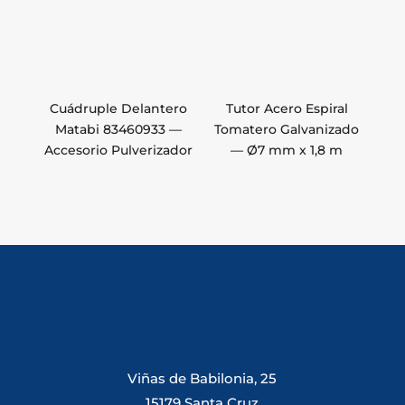
Cuádruple Delantero
Tutor Acero Espiral
Matabi 83460933 —
Tomatero Galvanizado
Accesorio Pulverizador
— Ø7 mm x 1,8 m
Viñas de Babilonia, 25
15179 Santa Cruz