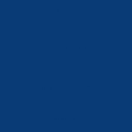
Tlf: 981 648 560
Móvil: 604 082 821
info@ferreterialians.es
Política de Privacidad
Aviso Legal