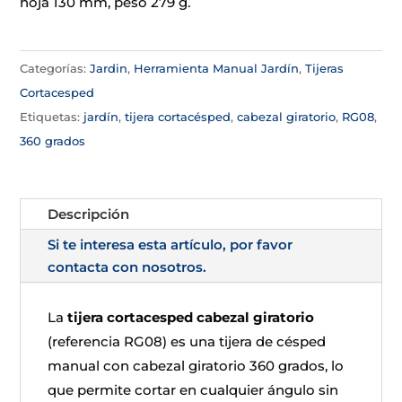
hoja 130 mm, peso 279 g.
Categorías:
Jardin
,
Herramienta Manual Jardín
,
Tijeras
Cortacesped
Etiquetas:
jardín
,
tijera cortacésped
,
cabezal giratorio
,
RG08
,
360 grados
Descripción
Si te interesa esta artículo, por favor
contacta con nosotros.
La
tijera cortacesped cabezal giratorio
(referencia RG08) es una tijera de césped
manual con cabezal giratorio 360 grados, lo
que permite cortar en cualquier ángulo sin