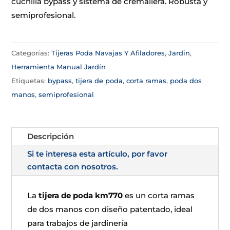
cuchilla bypass y sistema de cremallera. Robusta y
semiprofesional.
Categorías:
Tijeras Poda Navajas Y Afiladores
,
Jardin
,
Herramienta Manual Jardín
Etiquetas:
bypass
,
tijera de poda
,
corta ramas
,
poda dos
manos
,
semiprofesional
Descripción
Si te interesa esta artículo, por favor
contacta con nosotros.
La
tijera de poda km770
es un corta ramas
de dos manos con diseño patentado, ideal
para trabajos de jardinería