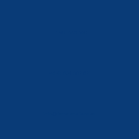
Tlf: 981 648 560
Móvil: 604 082 821
info@ferreterialians.es