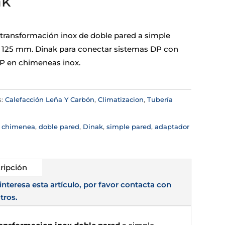
ak
 transformación inox de doble pared a simple
 125 mm. Dinak para conectar sistemas DP con
P en chimeneas inox.
s:
Calefacción Leña Y Carbón
,
Climatizacion
,
Tubería
a
:
chimenea
,
doble pared
,
Dinak
,
simple pared
,
adaptador
ripción
 interesa esta artículo, por favor contacta con
tros.