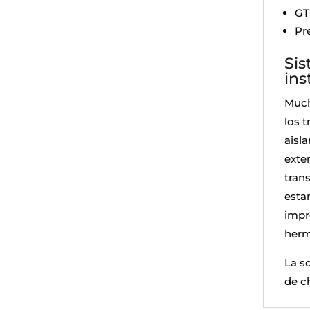
GT
Pr
Sis
ins
Much
los 
aisl
exte
tran
esta
impr
herm
La s
de c