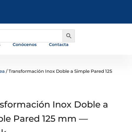
981 648 560
info@ferreterialians.es
s
Conócenos
Contacta
ea
/ Transformación Inox Doble a Simple Pared 125
sformación Inox Doble a
ple Pared 125 mm —