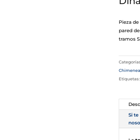
Din
Pieza de
pared de
tramos S
Categoría
Chimene
Etiquetas
Desc
Si te
noso