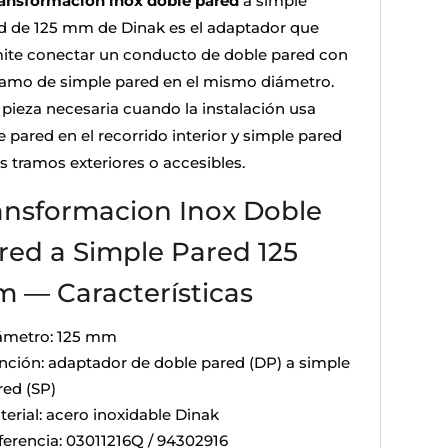
ransformacion inox doble pared
a simple
d de 125 mm de Dinak es el adaptador que
ite conectar un conducto de doble pared con
ramo de simple pared en el mismo diámetro.
a pieza necesaria cuando la instalación usa
 pared en el recorrido interior y simple pared
s tramos exteriores o accesibles.
ansformacion Inox Doble
red a Simple Pared 125
 — Características
ámetro: 125 mm
nción: adaptador de doble pared (DP) a simple
red (SP)
terial: acero inoxidable Dinak
ferencia: 03011216Q / 94302916