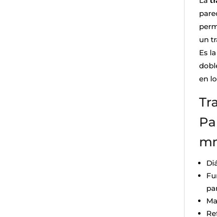
La
t
pare
perm
un t
Es l
doble
en lo
Tr
Pa
mm
Di
Fu
pa
Ma
Re