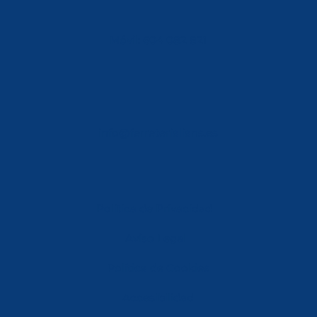
Móvil: 604 082 821
info@ferreterialians.es
Política de Privacidad
Aviso Legal
Política de Cookies
Accesibilidad