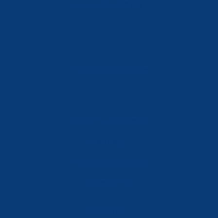
Móvil: 604 082 821
info@ferreterialians.es
Política de Privacidad
Aviso Legal
Política de Cookies
Accesibilidad
Mi Cuenta